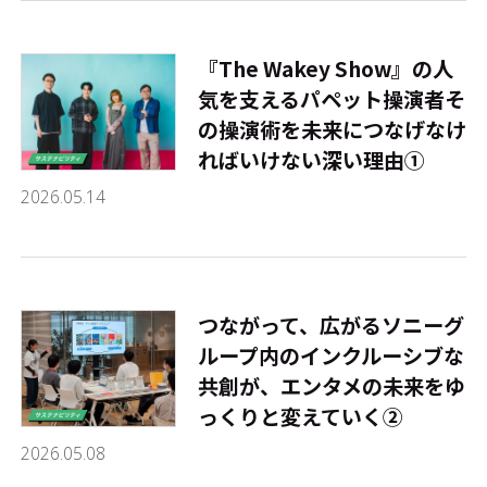
『The Wakey Show』の人
気を支えるパペット操演者――そ
の操演術を未来につなげなけ
ればいけない深い理由①
2026.05.14
つながって、広がる――ソニーグ
ループ内のインクルーシブな
共創が、エンタメの未来をゆ
っくりと変えていく②
2026.05.08