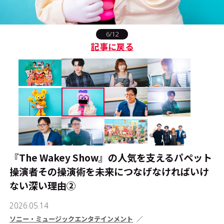
#エンタメ業界のちょっといい話
6/12
記事に戻る
#サステナブルな取り組み
#スタッフが語る
#リクルート
運営会社
プライバシーポリシー
本サイトご利用にあたって
『The Wakey Show』の人気を支えるパペット
Cookie Settings
操演者――その操演術を未来につなげなければいけ
お問い合わせ
ない深い理由②
2026.05.14
ソニー・ミュージックエンタテインメント