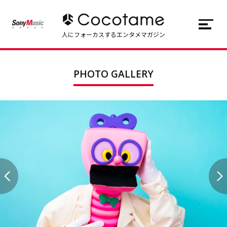
JP
EN
人にフォーカスするエンタメマガジン
トップ
Top
PHOTO GALLERY
記事一覧
Articles
連載一覧
Series
Cocotameとは
About