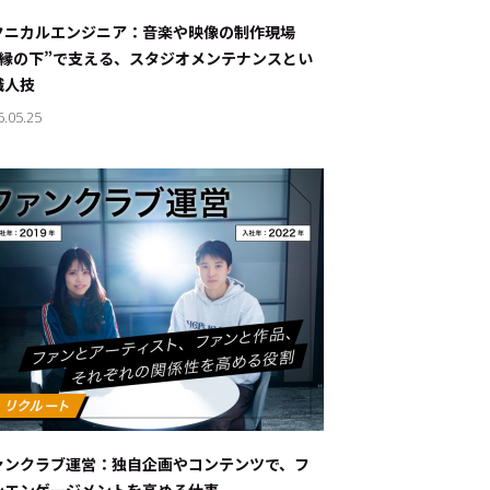
ナブルな取り組み
#スタッフが語る
クニカルエンジニア：音楽や映像の制作現場
“縁の下”で支える、スタジオメンテナンスとい
ート
職人技
6.05.25
JP
EN
ァンクラブ運営：独自企画やコンテンツで、フ