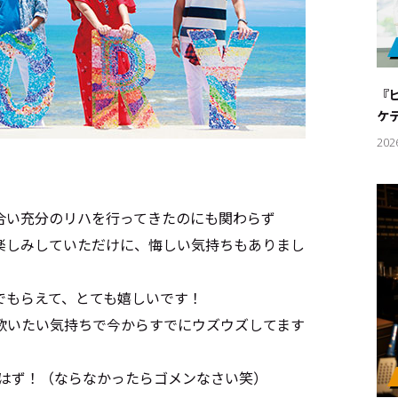
『
ケ
202
合い充分のリハを行ってきたのにも関わらず
楽しみしていただけに、悔しい気持ちもありまし
でもらえて、とても嬉しいです！
キーワー
歌いたい気持ちで今からすでにウズウズしてます
#エンタ
うはず！（ならなかったらゴメンなさい笑）