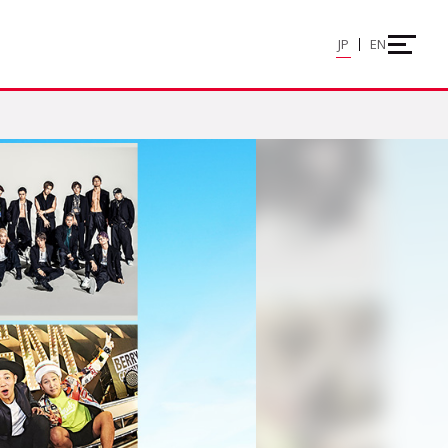
JP
EN