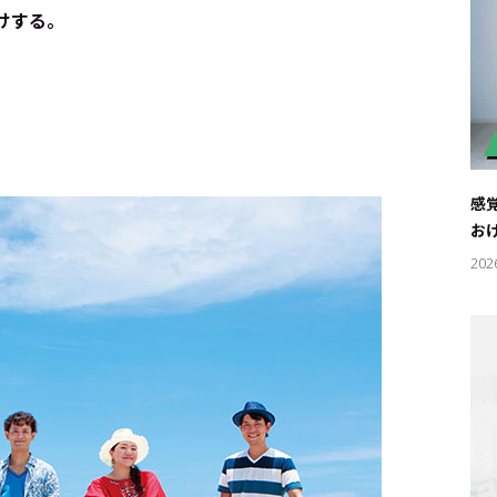
けする。
感
お
202