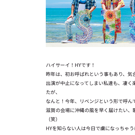
ハイサーイ！HYです！
昨年は、初お呼ばれという事もあり、気
トップ
出演が中止になってしまい私達も、凄く
Top
たが、
なんと！今年、リベンジという形で呼ん
記事一覧
Articles
滋賀の会場に沖縄の風を早く届けたい、
（笑）
HYを知らない人は今日で虜になっちゃ
連載一覧
Series