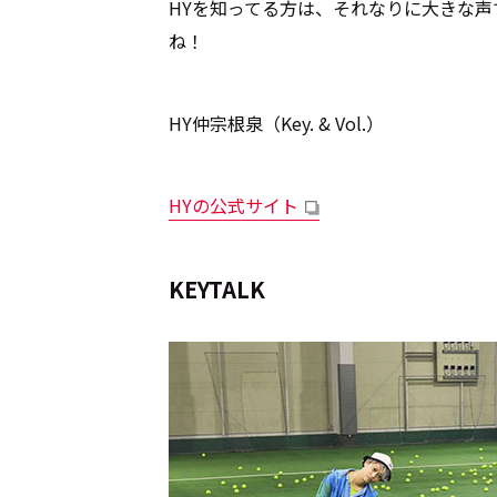
HYを知ってる方は、それなりに大きな
ね！
Cocotameとは
About
HY仲宗根泉（Key. & Vol.）
HYの公式サイト
運営会社
プライバシーポリシー
本
KEYTALK