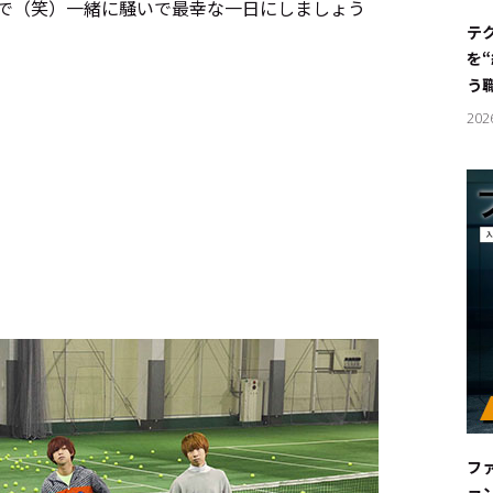
声で（笑）一緒に騒いで最幸な一日にしましょう
#サステ
テ
を
#リクル
う
202
サイトご利用にあたって
お問い合わせ
Cookie Settings
フ