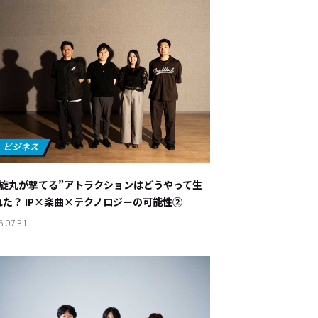
螺旋丸が撃てる”アトラクションはどうやって生
れた？ IP×楽曲×テクノロジーの可能性②
6.07.31