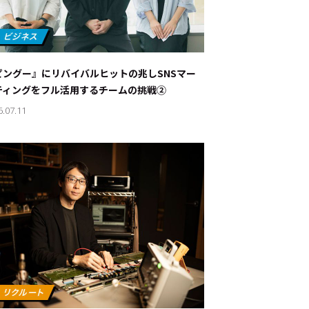
ピングー』にリバイバルヒットの兆し――SNSマー
ティングをフル活用するチームの挑戦②
6.07.11
ド：
メ業界のちょっといい話