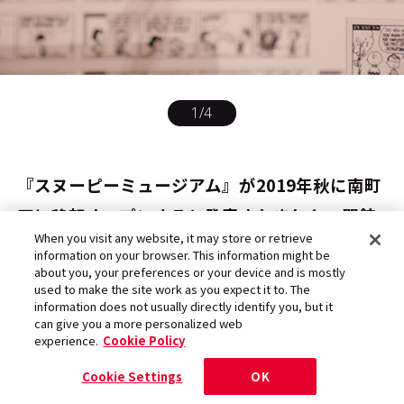
1
/
4
――『スヌーピーミュージアム』が2019年秋に南町
田に移転オープンすると発表されました。閉館
When you visit any website, it may store or retrieve
を寂しく思っていた「ピーナッツ」ファンたち
information on your browser. This information might be
about you, your preferences or your device and is mostly
を大変喜ばせたかと思いますが、六本木の『ス
used to make the site work as you expect it to. The
ヌーピーミュージアム』のどこを受け継ぎ、ど
information does not usually directly identify you, but it
can give you a more personalized web
こを変えていきたいですか？
experience.
Cookie Policy
Cookie Settings
OK