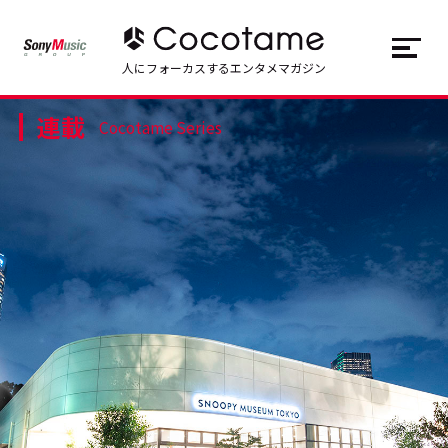
JP
EN
人にフォーカスするエンタメマガジン
連載
トップ
Top
Cocotame Series
記事一覧
Articles
連載一覧
Series
Cocotameとは
About