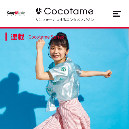
JP
EN
人にフォーカスするエンタメマガジン
連載
トップ
Top
Cocotame Series
記事一覧
Articles
連載一覧
Series
Cocotameとは
About