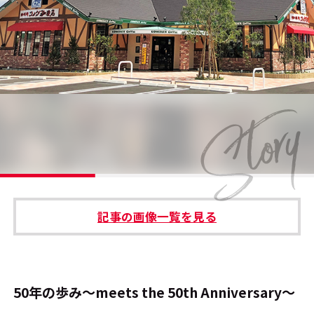
#エンタメ業界のちょっといい話
#サステナブルな取り組み
#スタッフが語る
#リクルート
運営会社
プライバシーポリシー
記事の画像一覧を見る
本サイトご利用にあたって
Cookie Settings
お問い合わせ
50年の歩み～meets the 50th Anniversary～