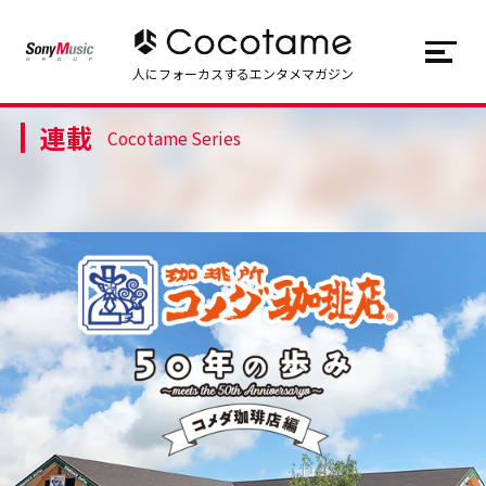
JP
EN
人にフォーカスするエンタメマガジン
連載
トップ
Top
Cocotame Series
記事一覧
Articles
連載一覧
Series
Cocotameとは
About