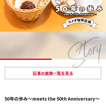
#エンタメ業界のちょっといい話
#サステナブルな取り組み
#スタッフが語る
#リクルート
運営会社
プライバシーポリシー
記事の画像一覧を見る
本サイトご利用にあたって
Cookie Settings
お問い合わせ
50年の歩み～meets the 50th Anniversary～