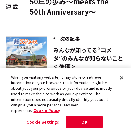
50年の歩み～meets the
連載
50th Anniversary～
次の記事
みんなが知ってる“コメ
ダ”のみんなが知らないこと
＜後編＞
2018.10.05
When you visit any website, it may store or retrieve
information on your browser. This information might be
about you, your preferences or your device and is mostly
used to make the site work as you expect it to. The
information does not usually directly identify you, but it
can give you a more personalized web
experience.
Cookie Policy
前の記事
Cookie Settings
OK
みんなが知ってる“コメ