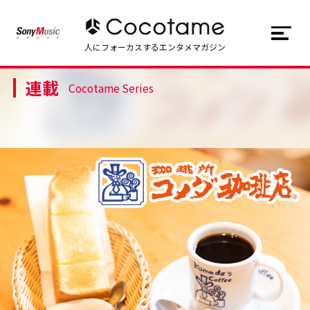
JP
EN
人にフォーカスするエンタメマガジン
連載
トップ
Top
Cocotame Series
記事一覧
Articles
連載一覧
Series
Cocotameとは
About