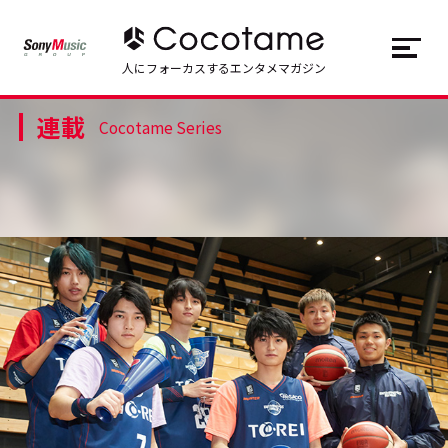
JP
EN
人にフォーカスするエンタメマガジン
連載
トップ
Top
Cocotame Series
記事一覧
Articles
連載一覧
Series
Cocotameとは
About