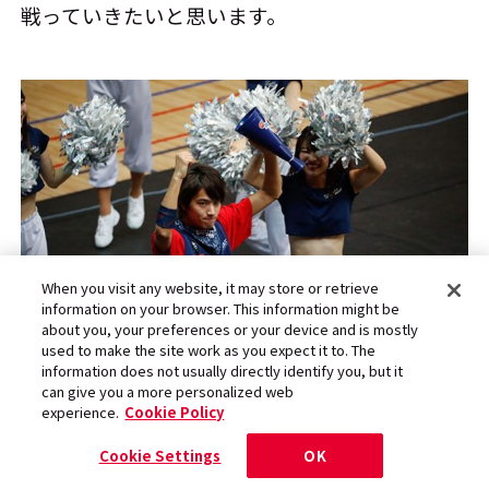
戦っていきたいと思います。
When you visit any website, it may store or retrieve
information on your browser. This information might be
about you, your preferences or your device and is mostly
used to make the site work as you expect it to. The
information does not usually directly identify you, but it
can give you a more personalized web
『Zboyz』のパフォーマンスも、試合展開に応じて緩急
experience.
Cookie Policy
がつけられるようになり、『Zgirls』と連携して応援する
シーンも増えてきている。
Cookie Settings
OK