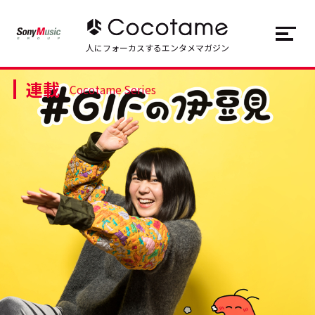
JP
EN
人にフォーカスするエンタメマガジン
連載
トップ
Top
Cocotame Series
記事一覧
Articles
連載一覧
Series
Cocotameとは
About