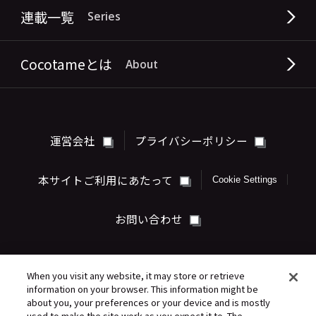
連載一覧
Series
Cocotameとは
About
運営会社
プライバシーポリシー
本サイトご利用にあたって
Cookie Settings
お問い合わせ
When you visit any website, it may store or retrieve
information on your browser. This information might be
about you, your preferences or your device and is mostly
伊豆見香苗 公式サイト
used to make the site work as you expect it to. The