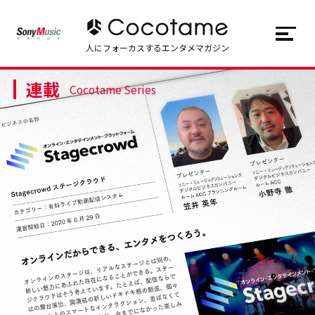
JP
EN
人にフォーカスするエンタメマガジン
連載
トップ
Top
Cocotame Series
記事一覧
Articles
連載一覧
Series
Cocotameとは
About