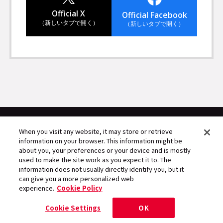
Official X
Official Facebook
（新しいタブで開く）
（新しいタブで開く）
When you visit any website, it may store or retrieve
information on your browser. This information might be
about you, your preferences or your device and is mostly
used to make the site work as you expect it to. The
人にフォーカスするエンタメマガジン
information does not usually directly identify you, but it
can give you a more personalized web
experience.
Cookie Policy
Cookie Settings
OK