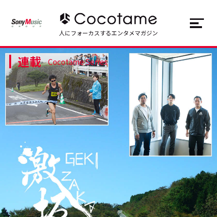
JP
EN
人にフォーカスするエンタメマガジン
連載
トップ
Top
Cocotame Series
記事一覧
Articles
連載一覧
Series
Cocotameとは
About