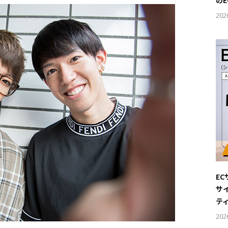
の
202
E
サ
テ
202