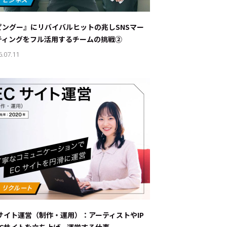
ナブルな取り組み
#スタッフが語る
ピングー』にリバイバルヒットの兆し――SNSマー
ート
ティングをフル活用するチームの挑戦②
6.07.11
JP
EN
Cサイト運営（制作・運用）：アーティストやIP