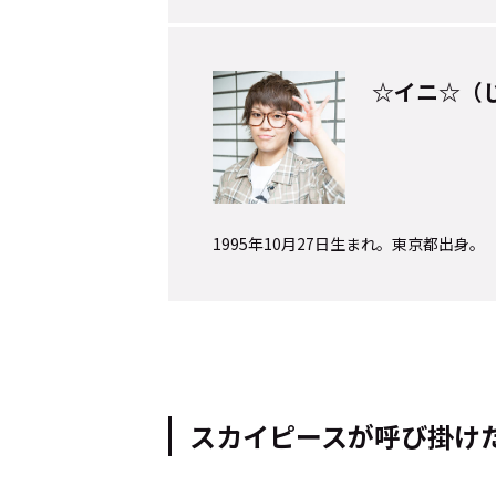
Cocotameとは
About
☆イニ☆（
運営会社
プライバシーポリシー
本
1995年10月27日生まれ。東京都出身。
スカイピースが呼び掛けた