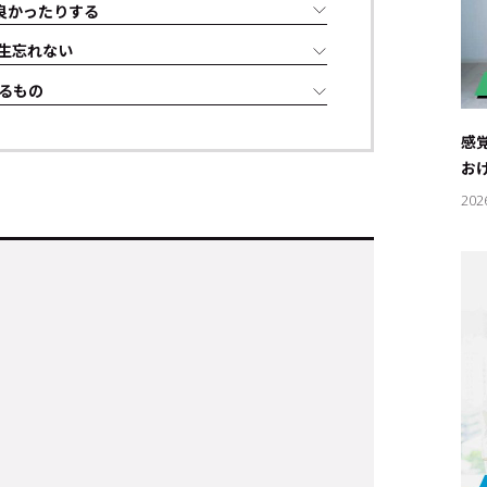
良かったりする
生忘れない
るもの
感
お
202
キーワー
#エンタ