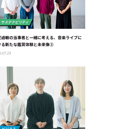
覚過敏の当事者と一緒に考える、音楽ライブに
ける新たな鑑賞体験と未来像②
6.07.23
ド：
メ業界のちょっといい話