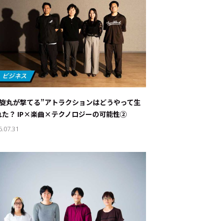
螺旋丸が撃てる”アトラクションはどうやって生
れた？ IP×楽曲×テクノロジーの可能性②
6.07.31