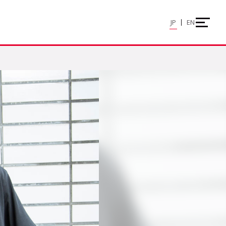
JP
EN