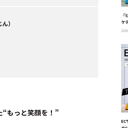
#サステ
『
#リクル
ケ
じん）
202
サイトご利用にあたって
お問い合わせ
Cookie Settings
“もっと笑顔を！”
E