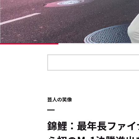
芸人の笑像
錦鯉：最年長ファイ