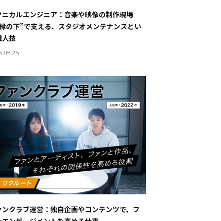
ナブルな取り組み
#スタッフが語る
クニカルエンジニア：音楽や映像の制作現場
“縁の下”で支える、スタジオメンテナンスとい
ート
職人技
6.05.25
JP
EN
ァンクラブ運営：独自企画やコンテンツで、フ