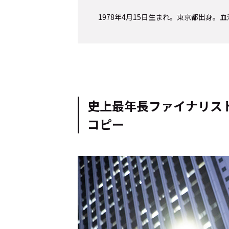
1978年4月15日生まれ。東京都出身。
Cocotameとは
About
運営会社
プライバシーポリシー
本
史上最年長ファイナリス
コピー