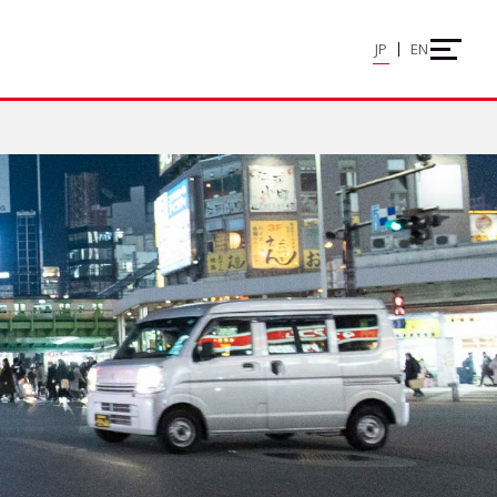
JP
EN