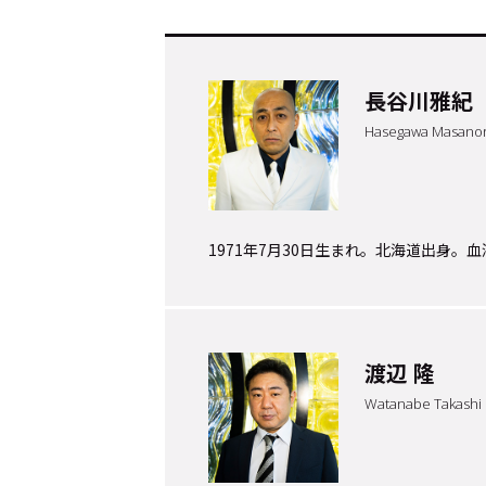
長谷川雅紀
Hasegawa Masanor
1971年7月30日生まれ。北海道出身。
トップ
Top
渡辺 隆
記事一覧
Articles
Watanabe Takashi
連載一覧
Series