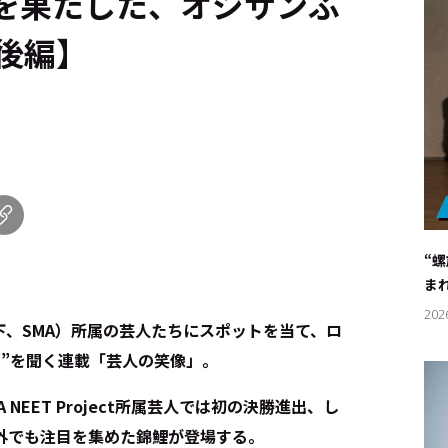
出を果たした、オジサンふ
後編】
“
ま
202
、SMA）所属の芸人たちにスポットを当て、ロ
”を聞く連載「芸人の笑像」。
A NEET Project所属芸人では初の決勝進出、し
外でも注目を集めた錦鯉が登場する。