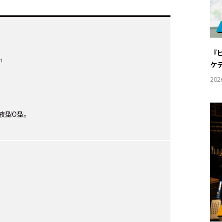
『
i
ケ
202
血液型O型。
キーワー
#エンタ