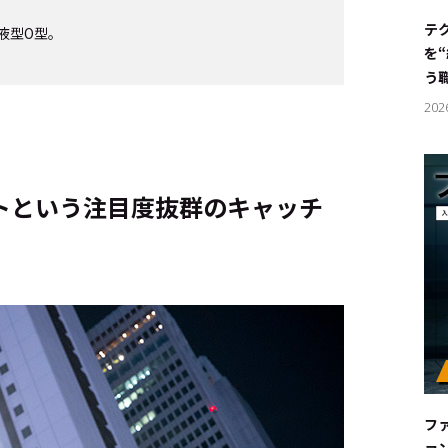
#サステ
テ
血液型O型。
を
#リクル
う
202
サイトご利用にあたって
お問い合わせ
Cookie Settings
トという注目度抜群のキャッチ
フ