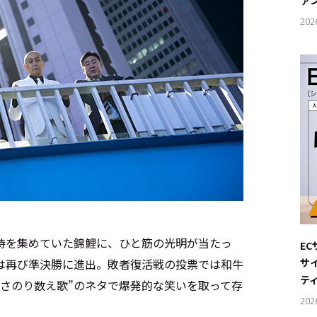
ァ
202
待を集めていた錦鯉に、ひと筋の光明が当たっ
E
サ
彼らは再び準決勝に進出。敗者復活戦の投票では和牛
テ
まさのり数え歌”のネタで爆発的な笑いを取って存
202