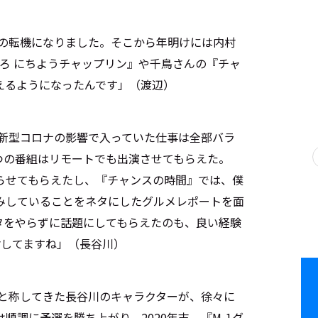
当の転機になりました。そこから年明けには内村
ろ にちようチャップリン』や千鳥さんの『チャ
えるようになったんです」（渡辺）
ぐ、新型コロナの影響で入っていた仕事は全部バラ
つの番組はリモートでも出演させてもらえた。
らせてもらえたし、『チャンスの時間』では、僕
みしていることをネタにしたグルメレポートを面
タをやらずに話題にしてもらえたのも、良い経験
謝してますね」（長谷川）
カ”と称してきた長谷川のキャラクターが、徐々に
順調に予選を勝ち上がり、2020年末、『M-1グ