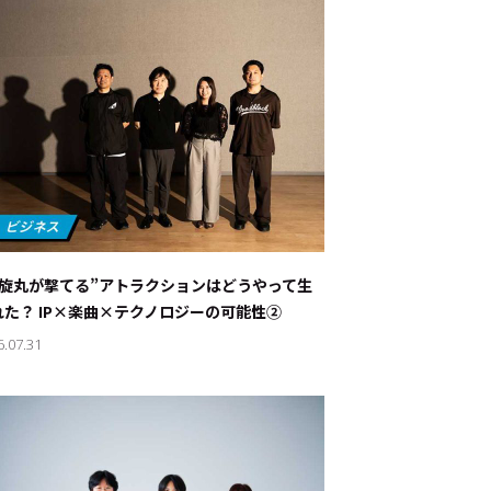
螺旋丸が撃てる”アトラクションはどうやって生
れた？ IP×楽曲×テクノロジーの可能性②
6.07.31