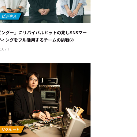
ピングー』にリバイバルヒットの兆し――SNSマー
ティングをフル活用するチームの挑戦②
6.07.11
ド：
メ業界のちょっといい話