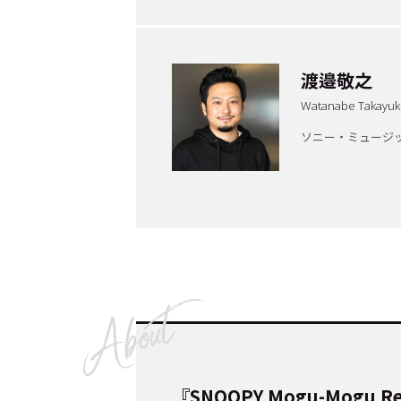
Cocotameとは
About
渡邉敬之
Watanabe Takayuk
ソニー・ミュージ
運営会社
プライバシーポリシー
本
『SNOOPY Mogu-Mogu R