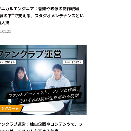
ナブルな取り組み
#スタッフが語る
クニカルエンジニア：音楽や映像の制作現場
“縁の下”で支える、スタジオメンテナンスとい
ート
職人技
6.05.25
JP
EN
ァンクラブ運営：独自企画やコンテンツで、フ