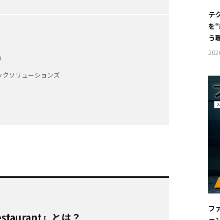
#サステ
テ
を
#リクル
う
202
i
ックソリューションズ
サイトご利用にあたって
お問い合わせ
Cookie Settings
フ
estaurant』とは？