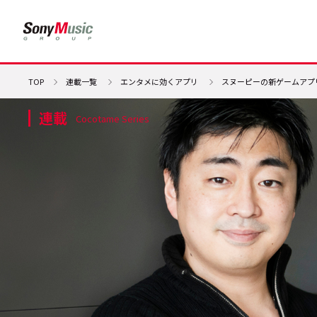
TOP
連載一覧
エンタメに効くアプリ
スヌーピーの新ゲームアプリ『S
連載
Cocotame Series