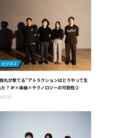
螺旋丸が撃てる”アトラクションはどうやって生
れた？ IP×楽曲×テクノロジーの可能性②
6.07.31