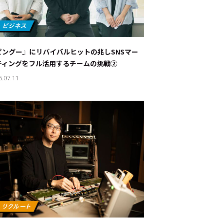
ピングー』にリバイバルヒットの兆し――SNSマー
ティングをフル活用するチームの挑戦②
6.07.11
ド：
メ業界のちょっといい話