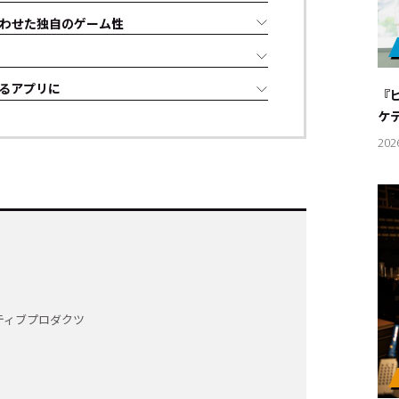
わせた独自のゲーム性
るアプリに
『
ケ
202
キーワー
ティブプロダクツ
#エンタ