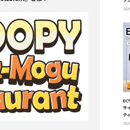
ァ
202
E
サ
テ
202