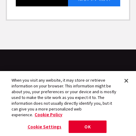
When you visit any website, it may store or retrieve
information on your browser. This information might be
人にフォーカスするエンタメマガジン
about you, your preferences or your device and is mostly
used to make the site work as you expect it to. The
information does not usually directly identify you, but it
can give you a more personalized web
experience.
Cookie Policy
記事一覧
Articles
Cookie Settings
OK