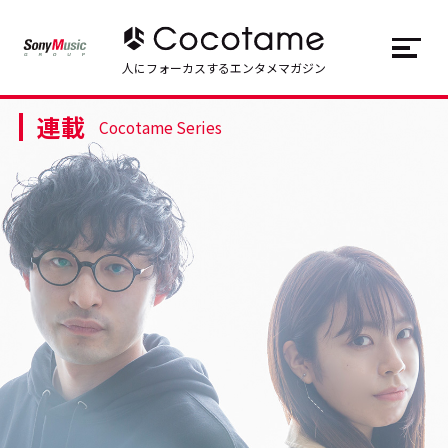
JP
EN
人にフォーカスするエンタメマガジン
連載
トップ
Top
Cocotame Series
記事一覧
Articles
連載一覧
Series
Cocotameとは
About