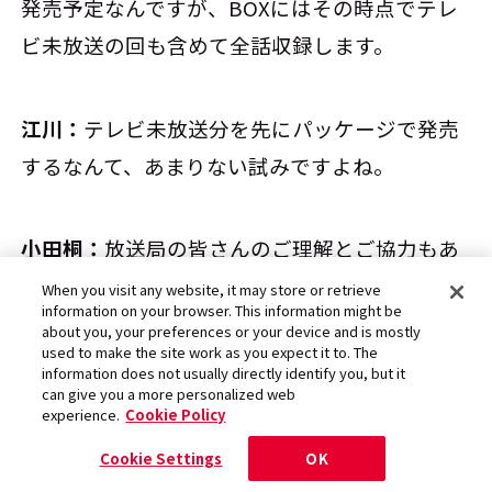
発売予定なんですが、BOXにはその時点でテレ
ビ未放送の回も含めて全話収録します。
江川：
テレビ未放送分を先にパッケージで発売
するなんて、あまりない試みですよね。
小田桐：
放送局の皆さんのご理解とご協力もあ
って実現できました。ショートアニメで物語に
When you visit any website, it may store or retrieve
information on your browser. This information might be
連続性がある作品ではないというのが要因では
about you, your preferences or your device and is mostly
used to make the site work as you expect it to. The
ありますが、パッケージビジネスのひとつの方
information does not usually directly identify you, but it
can give you a more personalized web
法論として、発売後の動きを注目したいと思っ
experience.
Cookie Policy
ています。
Cookie Settings
OK