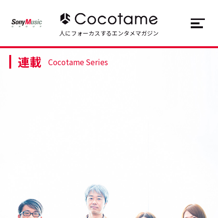
JP
EN
人にフォーカスするエンタメマガジン
連載
トップ
Top
Cocotame Series
記事一覧
Articles
連載一覧
Series
Cocotameとは
About