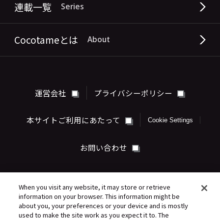
連載一覧
Series
Cocotameとは
About
運営会社
プライバシーポリシー
本サイトご利用にあたって
Cookie Settings
お問い合わせ
When you visit any website, it may store or retrieve
information on your browser. This information might be
about you, your preferences or your device and is mostly
used to make the site work as you expect it to. The