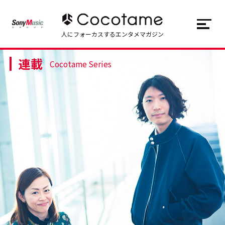
JP
EN
人にフォーカスするエンタメマガジン
連載
トップ
Top
Cocotame Series
記事一覧
Articles
連載一覧
Series
Cocotameとは
About