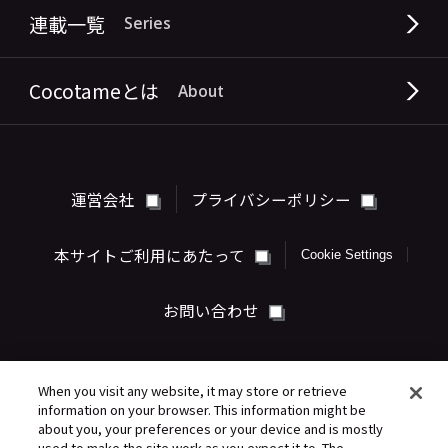
連載一覧
Series
Cocotameとは
About
運営会社
プライバシーポリシー
本サイトご利用にあたって
Cookie Settings
お問い合わせ
When you visit any website, it may store or retrieve
information on your browser. This information might be
about you, your preferences or your device and is mostly
used to make the site work as you expect it to. The