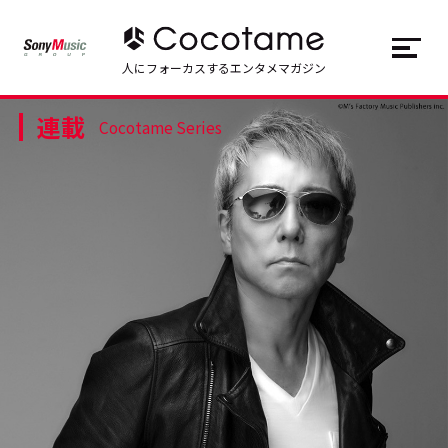
JP
EN
人にフォーカスするエンタメマガジン
連載
トップ
Top
Cocotame Series
記事一覧
Articles
連載一覧
Series
Cocotameとは
About