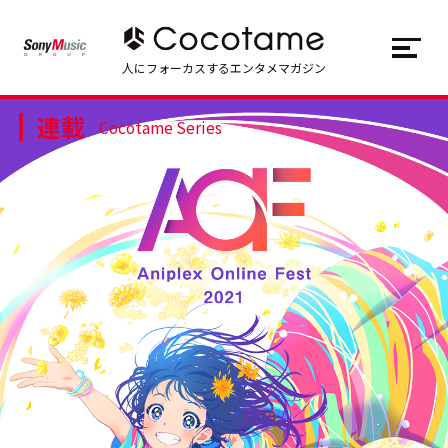
JP
EN
人にフォーカスするエンタメマガジン
連載
トップ
Top
Cocotame Series
記事一覧
Articles
連載一覧
Series
Cocotameとは
About