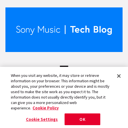
When you visit any website, it may store or retrieve
information on your browser. This information might be
about you, your preferences or your device and is mostly
used to make the site work as you expect it to. The
公式SNSをフォロー
information does not usually directly identify you, but it
can give you a more personalized web
experience.
Cookie Policy
ソニーミュージック公式SNSをフォローして
Cocotameの最新情報をチェック！
Cookie Settings
OK