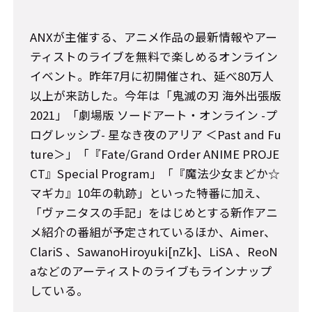
ANXが主催する、アニメ作品の最新情報やアー
ティストのライブを無料で楽しめるオンライン
イベント。昨年7月に初開催され、延べ80万人
以上が来訪した。今年は「鬼滅の刃 海外出張版
2021」「劇場版 ソードアート・オンライン -プ
ログレッシブ- 星なき夜のアリア ＜Past and Fu
ture＞」「『Fate/Grand Order ANIME PROJE
CT』Special Program」「『魔法少女まどか☆
マギカ』10年の軌跡」といった特番に加え、
「ヴァニタスの手記」をはじめとする新作アニ
メ紹介の番組が予定されているほか、Aimer、
ClariS 、SawanoHiroyuki[nZk]、LiSA 、ReoN
aなどのアーティストのライブもラインナップ
している。