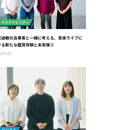
覚過敏の当事者と一緒に考える、音楽ライブに
ける新たな鑑賞体験と未来像②
6.07.23
ド：
メ業界のちょっといい話