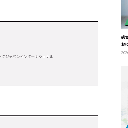
感
お
202
ックジャパンインターナショナル
キーワー
#エンタ