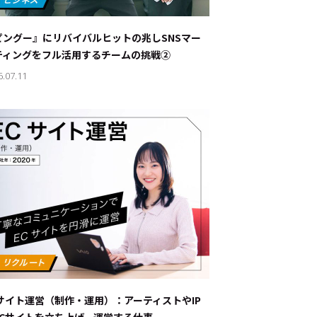
ナブルな取り組み
#スタッフが語る
ピングー』にリバイバルヒットの兆し――SNSマー
ート
ティングをフル活用するチームの挑戦②
6.07.11
JP
EN
Cサイト運営（制作・運用）：アーティストやIP