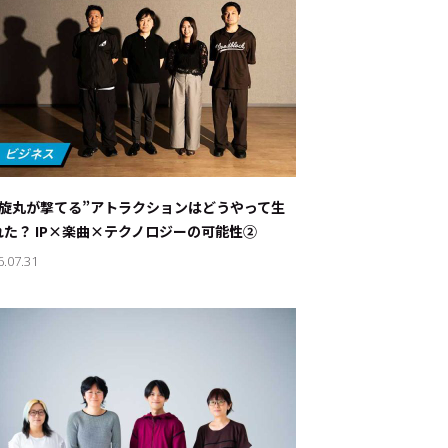
螺旋丸が撃てる”アトラクションはどうやって生
れた？ IP×楽曲×テクノロジーの可能性②
6.07.31