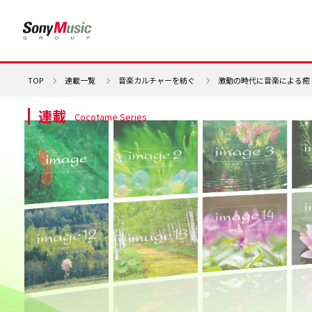
TOP
連載一覧
音楽カルチャーを紡ぐ
激動の時代に音楽による癒
連載
Cocotame Series