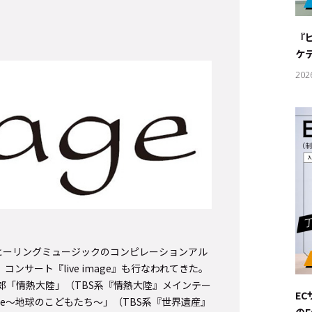
#サステ
『
#リクル
ケ
202
サイトご利用にあたって
お問い合わせ
Cookie Settings
た、ヒーリングミュージックのコンピレーションアル
ンサート『live image』も行なわれてきた。
郎「情熱大陸」（TBS系『情熱大陸』メインテー
E
a Terre～地球のこどもたち～」（TBS系『世界遺産』