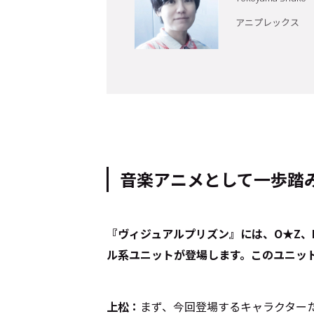
アニプレックス
Cocotameとは
About
運営会社
プライバシーポリシー
本
音楽アニメとして一歩踏
――『ヴィジュアルプリズン』には、O★Z、L
ル系ユニットが登場します。このユニッ
上松：
まず、今回登場するキャラクター