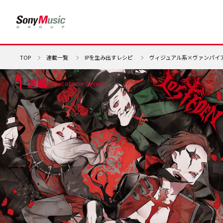
TOP
連載一覧
IPを生み出すレシピ
ヴィジュアル系×ヴァンパイア
連載
Cocotame Series