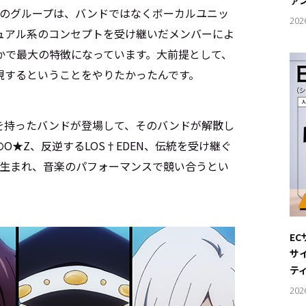
ァ
組のグループは、バンドではなくボーカルユニッ
202
ュアル系のコンセプトを受け継いだメンバーによ
かで最大の特徴になっています。大前提として、
現するということをやりたかったんです。
楽器を持ったバンドが登場して、そのバンドが解散し
★Z、反逆するLOS†EDEN、伝統を受け継ぐ
トが生まれ、音楽のパフォーマンスで競い合うとい
E
サ
テ
202