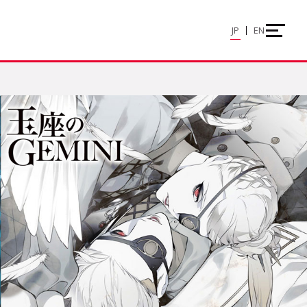
JP
EN