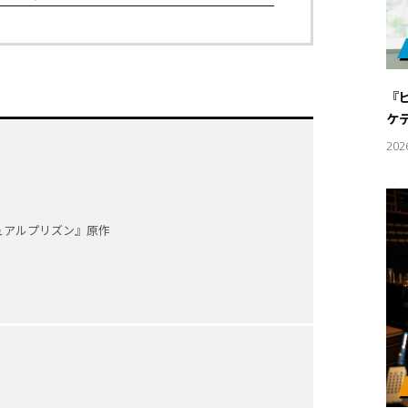
『
ケ
202
u
ュアルプリズン』原作
キーワー
#エンタ