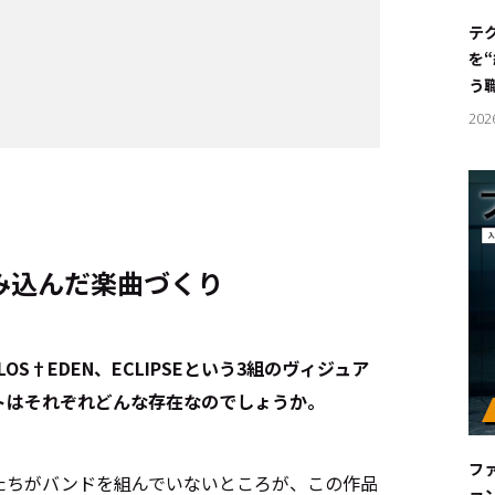
#サステ
テ
を
#リクル
う
202
サイトご利用にあたって
お問い合わせ
Cookie Settings
み込んだ楽曲づくり
OS†EDEN、ECLIPSEという3組のヴィジュア
トはそれぞれどんな存在なのでしょうか。
フ
たちがバンドを組んでいないところが、この作品