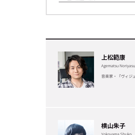
上松範康
Agematsu Noriyas
音楽家・『ヴィジ
トップ
Top
記事一覧
Articles
横山朱子
連載一覧
Series
Yokoyama Shuko