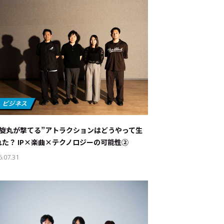
螺旋丸が撃てる”アトラクションはどうやって生
れた？ IP×楽曲×テクノロジーの可能性②
6.07.31