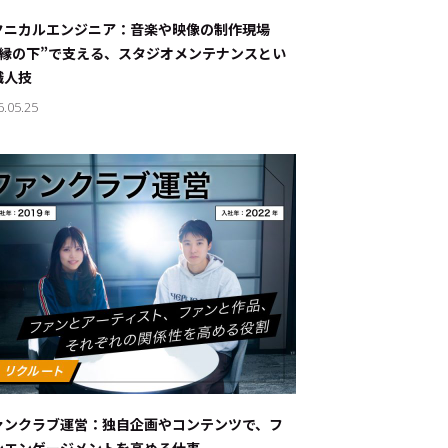
ナブルな取り組み
#スタッフが語る
クニカルエンジニア：音楽や映像の制作現場
“縁の下”で支える、スタジオメンテナンスとい
ート
職人技
6.05.25
JP
EN
ァンクラブ運営：独自企画やコンテンツで、フ