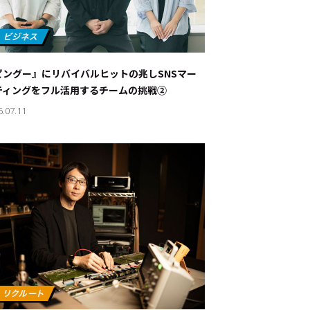
ピングー』にリバイバルヒットの兆し――SNSマー
ティングをフル活用するチームの挑戦②
6.07.11
ド：
メ業界のちょっといい話