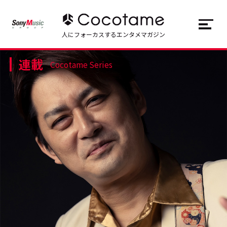
JP
EN
人にフォーカスするエンタメマガジン
連載
トップ
Top
Cocotame Series
記事一覧
Articles
連載一覧
Series
Cocotameとは
About