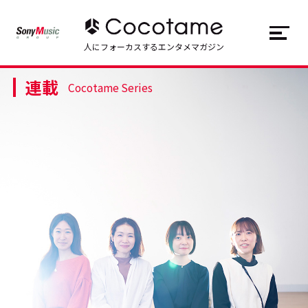
JP
EN
人にフォーカスするエンタメマガジン
連載
トップ
Top
Cocotame Series
記事一覧
Articles
連載一覧
Series
Cocotameとは
About