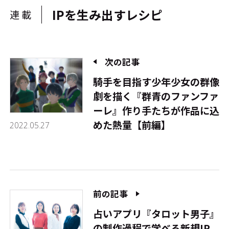
IPを生み出すレシピ
連載
次の記事
騎手を目指す少年少女の群像
劇を描く『群青のファンファ
ーレ』――作り手たちが作品に込
めた熱量【前編】
2022.05.27
前の記事
占いアプリ『タロット男子』
の制作過程で学べる新規IP