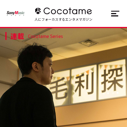
JP
EN
人にフォーカスするエンタメマガジン
連載
トップ
Top
Cocotame Series
記事一覧
Articles
連載一覧
Series
Cocotameとは
About