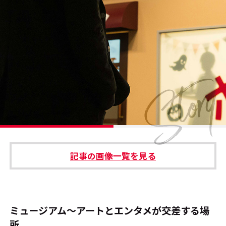
#エンタメ業界のちょっといい話
#サステナブルな取り組み
#スタッフが語る
#リクルート
運営会社
プライバシーポリシー
記事の画像一覧を見る
本サイトご利用にあたって
Cookie Settings
お問い合わせ
ミュージアム～アートとエンタメが交差する場
所