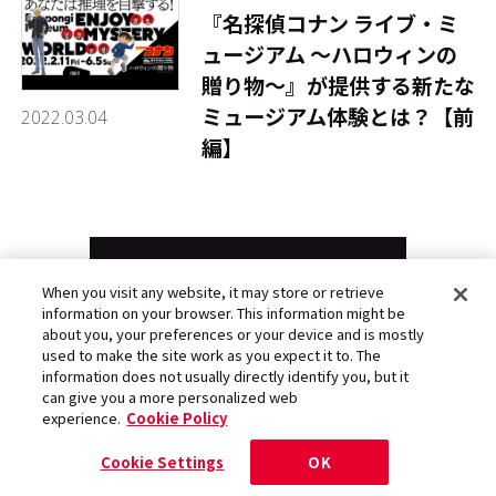
『名探偵コナン ライブ・ミ
ュージアム ～ハロウィンの
贈り物～』が提供する新たな
ミュージアム体験とは？【前
2022.03.04
編】
もっと見る
When you visit any website, it may store or retrieve
information on your browser. This information might be
about you, your preferences or your device and is mostly
used to make the site work as you expect it to. The
information does not usually directly identify you, but it
can give you a more personalized web
experience.
Cookie Policy
Cookie Settings
OK