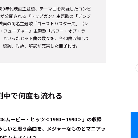
た80年代映画主題歌、テーマ曲を網羅したコンピ
り新作が公開される『トップガン』主題歌の「デンジ
映画の同名主題歌「ゴーストバスターズ」（レ
ザ・フューチャー』主題歌「パワー・オブ・ラ
）といったヒット曲の数々を、全40曲収録して
2枚組。歌詞、対訳、解説が充実した冊子付き。
劇中で何度も流れる
sムービー・ヒッツ＜1980－1990＞』の収録
らしいと思う楽曲を、メジャーなものとマニアッ
ず佐々木さんは？