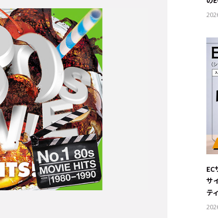
の
202
E
サ
テ
202