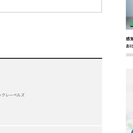
感
お
202
ックレーベルズ
キーワー
#エンタ