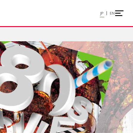
JP
EN