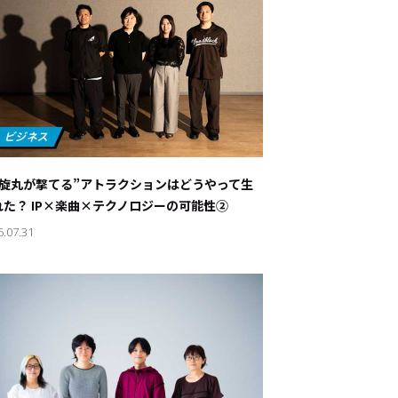
螺旋丸が撃てる”アトラクションはどうやって生
れた？ IP×楽曲×テクノロジーの可能性②
6.07.31