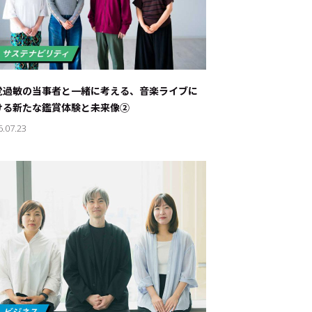
覚過敏の当事者と一緒に考える、音楽ライブに
ける新たな鑑賞体験と未来像②
6.07.23
ド：
メ業界のちょっといい話