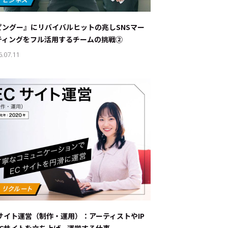
ナブルな取り組み
#スタッフが語る
ピングー』にリバイバルヒットの兆し――SNSマー
ート
ティングをフル活用するチームの挑戦②
6.07.11
JP
EN
Cサイト運営（制作・運用）：アーティストやIP