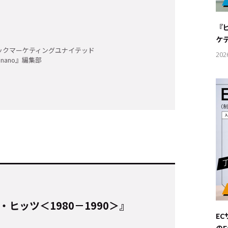
#サステ
『
#リクル
ケ
ックマーケティングユナイテッド
202
onano』編集部
サイトご利用にあたって
お問い合わせ
Cookie Settings
ヒッツ＜1980－1990＞』
E