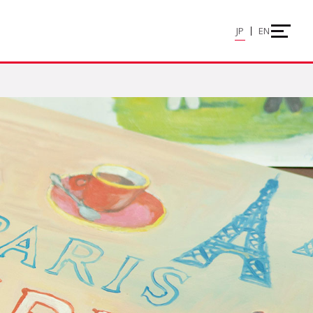
JP
EN