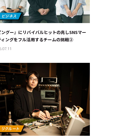
ピングー』にリバイバルヒットの兆し――SNSマー
ティングをフル活用するチームの挑戦②
6.07.11
ド：
メ業界のちょっといい話