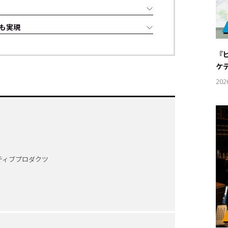
も実現
『
ケ
202
ティブプロダクツ
キーワー
#エンタ