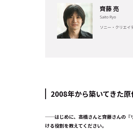
齊藤 亮
Saito Ryo
Cocotameとは
About
ソニー・クリエイ
運営会社
プライバシーポリシー
本
2008年から築いてきた
──はじめに、高橋さんと齊藤さんの『
ける役割を教えてください。