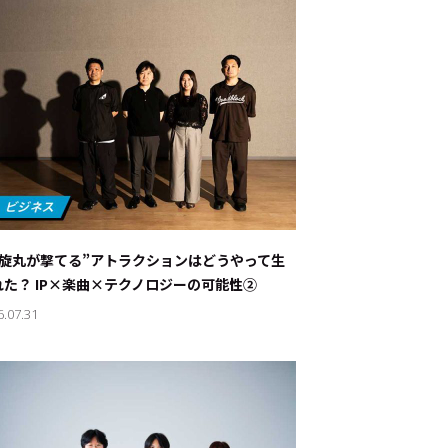
螺旋丸が撃てる”アトラクションはどうやって生
れた？ IP×楽曲×テクノロジーの可能性②
6.07.31