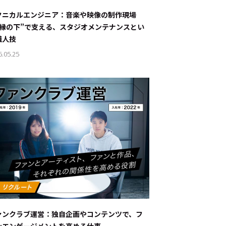
ナブルな取り組み
#スタッフが語る
クニカルエンジニア：音楽や映像の制作現場
“縁の下”で支える、スタジオメンテナンスとい
ート
職人技
6.05.25
JP
EN
ァンクラブ運営：独自企画やコンテンツで、フ