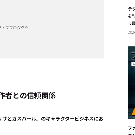
#サステ
テ
を
#リクル
う
ティブプロダクツ
202
サイトご利用にあたって
お問い合わせ
Cookie Settings
原作者との信頼関係
リサとガスパール』のキャラクタービジネスにお
フ