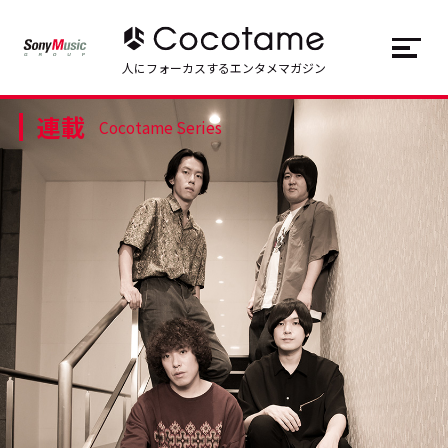
JP
EN
人にフォーカスするエンタメマガジン
連載
トップ
Top
Cocotame Series
記事一覧
Articles
連載一覧
Series
Cocotameとは
About