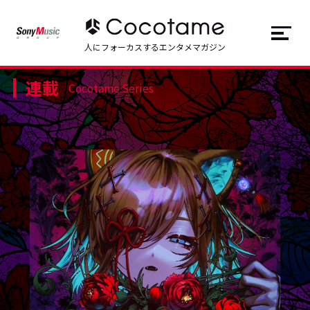
JP
EN
人にフォーカスするエンタメマガジン
連載
トップ
Top
Cocotame Series
記事一覧
Articles
連載一覧
Series
Cocotameとは
About