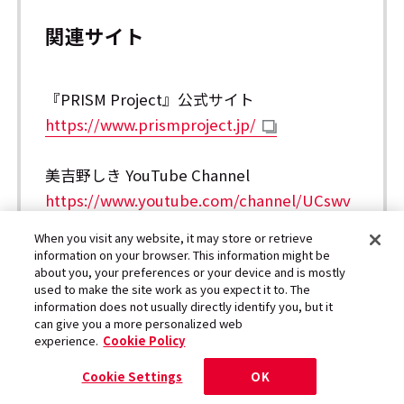
関連サイト
『PRISM Project』公式サイト
https://www.prismproject.jp/
美吉野しき YouTube Channel
https://www.youtube.com/channel/UCswv
d6_YWmd6riRk-8oT-sA
When you visit any website, it may store or retrieve
information on your browser. This information might be
about you, your preferences or your device and is mostly
美吉野しき X（旧Twitter）
used to make the site work as you expect it to. The
https://www.twitter.com/ShikiMiyoshino
information does not usually directly identify you, but it
can give you a more personalized web
experience.
Cookie Policy
Cookie Settings
OK