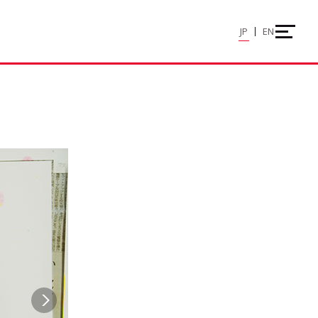
JP
EN