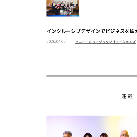
インクルーシブデザインでビジネスを拡大――3年目
トップ
Top
2026.04.05
ソニー・ミュージックソリューションズ
記事一覧
Articles
連載一覧
Series
連載
Cocotameとは
About