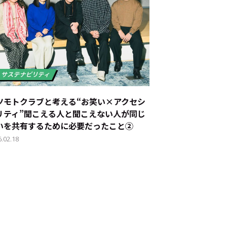
JP
EN
ツモトクラブと考える“お笑い×アクセシ
リティ”――聞こえる人と聞こえない人が同じ
いを共有するために必要だったこと②
6.02.18