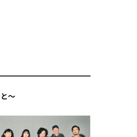
ド：
メ業界のちょっといい話
ナブルな取り組み
#スタッフが語る
こと～
ート