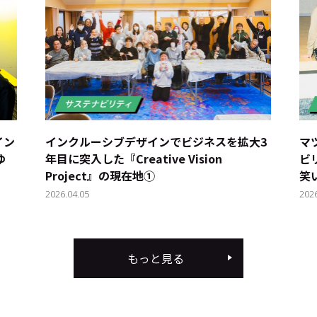
サイトご利用にあたって
お問い合わせ
Cookie Settings
イン
インクルーシブデザインでビジネスを拡大――3
マ
ゆ
年目に突入した『Creative Vision
ビ
Project』の現在地①
笑
2026.04.05
202
もっと見る