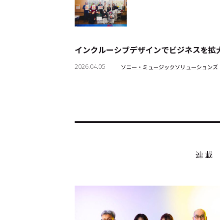
インクルーシブデザインでビジネスを拡大――3年目
トップ
Top
2026.04.05
ソニー・ミュージックソリューションズ
記事一覧
Articles
連載一覧
Series
連載
Cocotameとは
About