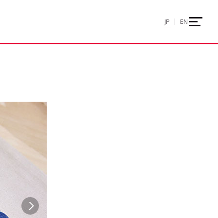
JP
EN