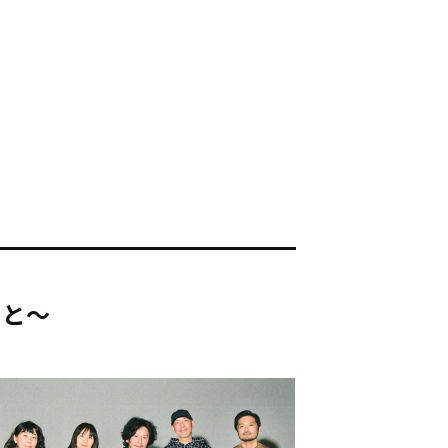
ド：
メ業界のちょっといい話
ナブルな取り組み
#スタッフが語る
こと～
ート