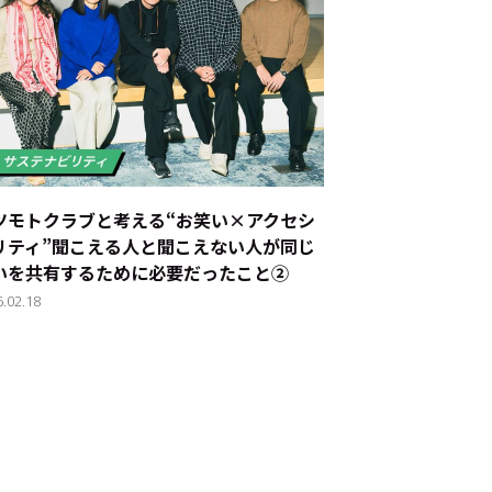
JP
EN
ツモトクラブと考える“お笑い×アクセシ
リティ”――聞こえる人と聞こえない人が同じ
いを共有するために必要だったこと②
6.02.18