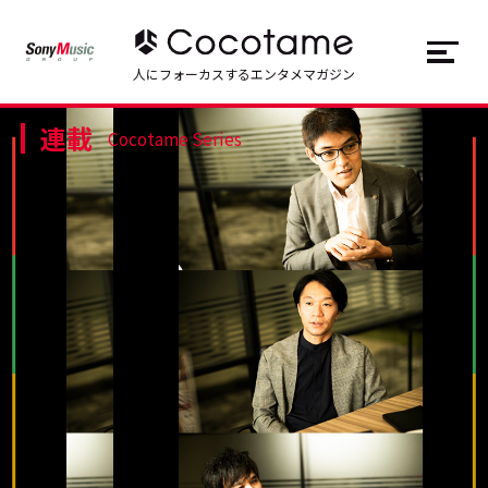
JP
EN
人にフォーカスするエンタメマガジン
連載
トップ
Top
Cocotame Series
記事一覧
Articles
連載一覧
Series
Cocotameとは
About