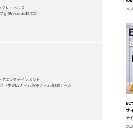
の
ックレーベルズ
202
gr8!records制作部
ックエンタテインメント
ジェクト本部LSチーム兼VRチーム兼MXチーム
E
サ
テ
202