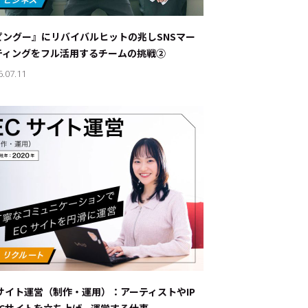
ナブルな取り組み
#スタッフが語る
ピングー』にリバイバルヒットの兆し――SNSマー
ート
ティングをフル活用するチームの挑戦②
6.07.11
JP
EN
Cサイト運営（制作・運用）：アーティストやIP