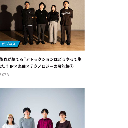
螺旋丸が撃てる”アトラクションはどうやって生
れた？ IP×楽曲×テクノロジーの可能性②
6.07.31