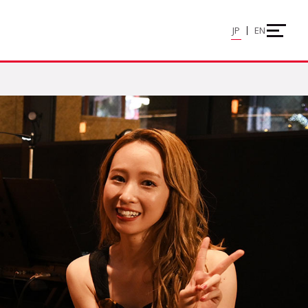
JP
EN