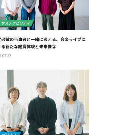
覚過敏の当事者と一緒に考える、音楽ライブに
ける新たな鑑賞体験と未来像②
6.07.23
ド：
メ業界のちょっといい話