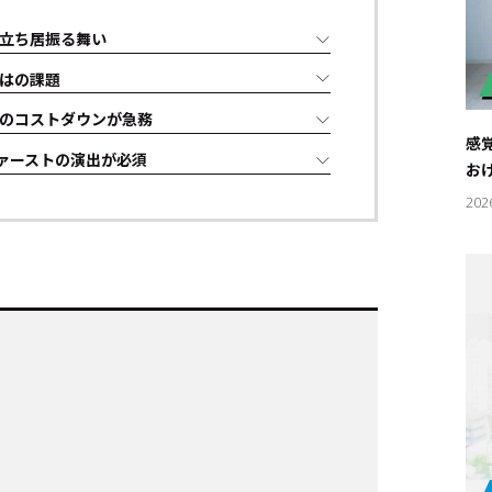
立ち居振る舞い
はの課題
のコストダウンが急務
感
ァーストの演出が必須
お
202
キーワー
#エンタ