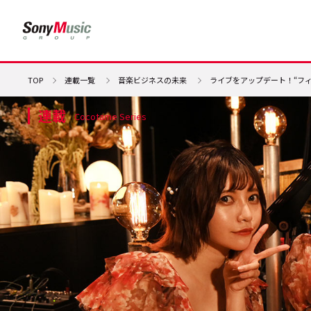
TOP
連載一覧
音楽ビジネスの未来
ライブをアップデート！――“
連載
Cocotame Series