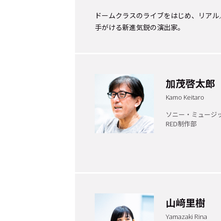
ドームクラスのライブをはじめ、リアル
手がける新進気鋭の演出家。
Cocotameとは
About
加茂啓太郎
運営会社
プライバシーポリシー
本
Kamo Keitaro
ソニー・ミュージ
RED制作部
山﨑里樹
Yamazaki Rina