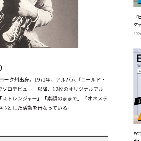
#サステ
『
#リクル
ケ
202
サイトご利用にあたって
お問い合わせ
Cookie Settings
l）
ーヨーク州出身。1971年、アルバム『コールド・
でソロデビュー。以降、12枚のオリジナルアル
「ストレンジャー」「素顔のままで」「オネステ
中心とした活動を行なっている。
E