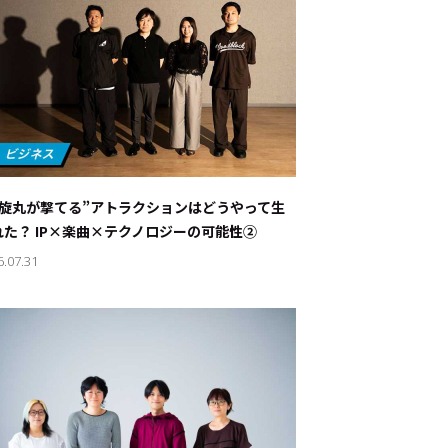
螺旋丸が撃てる”アトラクションはどうやって生
れた？ IP×楽曲×テクノロジーの可能性②
6.07.31