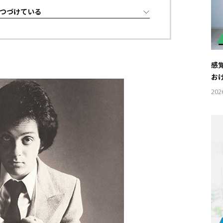
つづけている
感
お
202
キーワー
#エンタ