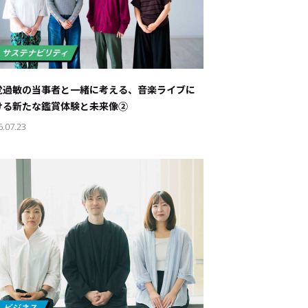
覚過敏の当事者と一緒に考える、音楽ライブに
ける新たな鑑賞体験と未来像②
6.07.23
ド：
メ業界のちょっといい話