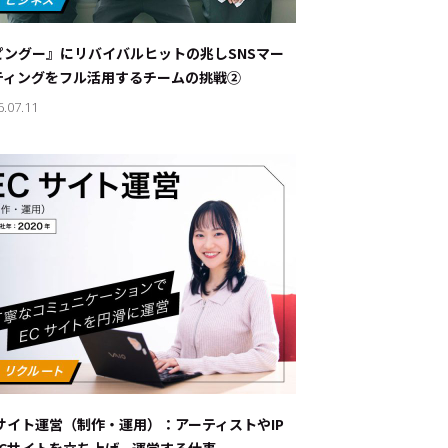
ナブルな取り組み
#スタッフが語る
ピングー』にリバイバルヒットの兆し――SNSマー
ート
ティングをフル活用するチームの挑戦②
6.07.11
JP
EN
Cサイト運営（制作・運用）：アーティストやIP