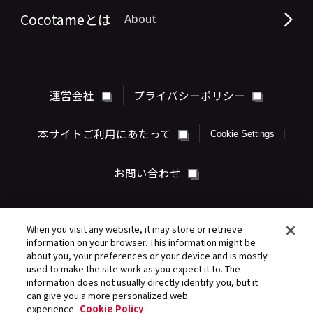
Cocotameとは
About
運営会社
プライバシーポリシー
本サイトご利用にあたって
Cookie Settings
お問い合わせ
When you visit any website, it may store or retrieve
information on your browser. This information might be
about you, your preferences or your device and is mostly
used to make the site work as you expect it to. The
information does not usually directly identify you, but it
can give you a more personalized web
©Sony Music Entertainment (Japan) Inc.
experience.
Cookie Policy