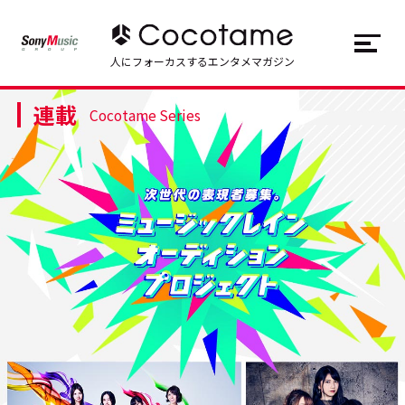
JP
EN
人にフォーカスするエンタメマガジン
連載
トップ
Top
Cocotame Series
記事一覧
Articles
連載一覧
Series
Cocotameとは
About