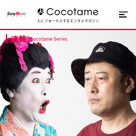
JP
EN
人にフォーカスするエンタメマガジン
連載
トップ
Top
Cocotame Series
記事一覧
Articles
連載一覧
Series
Cocotameとは
About