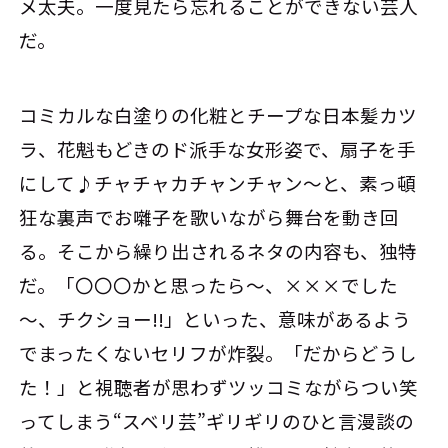
メ太夫。一度見たら忘れることができない芸人
だ。
コミカルな白塗りの化粧とチープな日本髪カツ
ラ、花魁もどきのド派手な女形姿で、扇子を手
にして♪チャチャカチャンチャン～と、素っ頓
狂な裏声でお囃子を歌いながら舞台を動き回
る。そこから繰り出されるネタの内容も、独特
だ。「〇〇〇かと思ったら～、×××でした
～、チクショー!!」といった、意味があるよう
でまったくないセリフが炸裂。「だからどうし
た！」と視聴者が思わずツッコミながらつい笑
ってしまう“スベリ芸”ギリギリのひと言漫談の