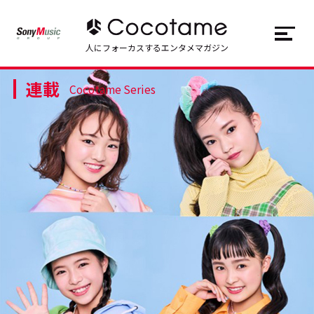
JP
EN
人にフォーカスするエンタメマガジン
連載
トップ
Top
Cocotame Series
記事一覧
Articles
連載一覧
Series
Cocotameとは
About