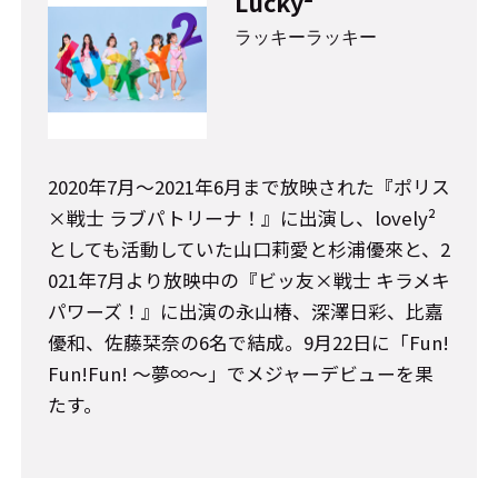
Lucky²
ラッキーラッキー
2020年7月～2021年6月まで放映された『ポリス
×戦士 ラブパトリーナ！』に出演し、lovely²
としても活動していた山口莉愛と杉浦優來と、2
021年7月より放映中の『ビッ友×戦士 キラメキ
パワーズ！』に出演の永山椿、深澤日彩、比嘉
優和、佐藤栞奈の6名で結成。9月22日に「Fun!
Fun!Fun! ～夢∞～」でメジャーデビューを果
たす。