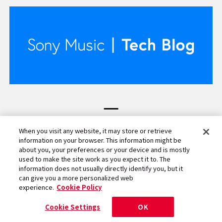
When you visit any website, it may store or retrieve
information on your browser. This information might be
about you, your preferences or your device and is mostly
公式SNSをフォロー
used to make the site work as you expect it to. The
information does not usually directly identify you, but it
can give you a more personalized web
ソニーミュージック公式SNSをフォローして
experience.
Cookie Policy
Cocotameの最新情報をチェック！
Cookie Settings
OK