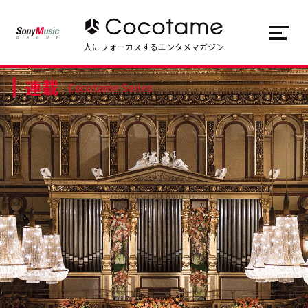
JP
EN
人にフォーカスするエンタメマガジン
連載
トップ
Top
Cocotame Series
記事一覧
Articles
連載一覧
Series
Cocotameとは
About