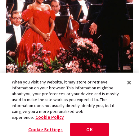
When you visit any website, it may store or retrieve
information on your browser. This information might be
ヘルベルト・フォン・カラヤン Photo：© Karajan Archi
about you, your preferences or your device and is mostly
v; S. Lauterwasser (from the booklet for 26 CD Set “New
used to make the site work as you expect it to. The
Year’s Concert: The Complete Works, Expanded Edition,
information does not usually directly identify you, but it
Sony Classical, 19439764562)
can give you a more personalized web
experience.
Cookie Policy
Cookie Settings
OK