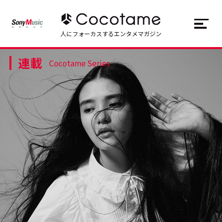
JP
EN
人にフォーカスするエンタメマガジン
連載
トップ
Top
Cocotame Series
記事一覧
Articles
連載一覧
Series
Cocotameとは
About