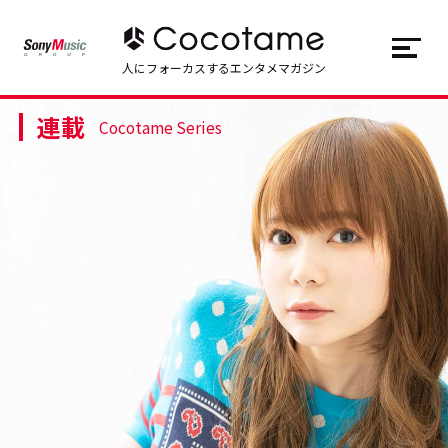
JP
EN
人にフォーカスするエンタメマガジン
連載
トップ
Top
Cocotame Series
記事一覧
Articles
連載一覧
Series
Cocotameとは
About