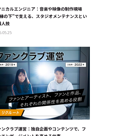
ナブルな取り組み
#スタッフが語る
クニカルエンジニア：音楽や映像の制作現場
“縁の下”で支える、スタジオメンテナンスとい
ート
職人技
6.05.25
JP
EN
ァンクラブ運営：独自企画やコンテンツで、フ