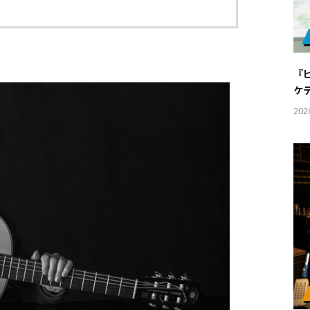
『
ケ
202
キーワー
#エンタ