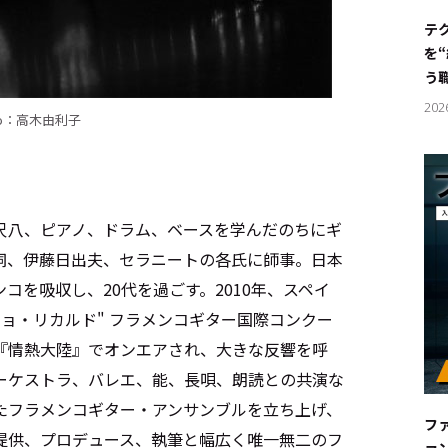
#サステ
テ
を
#リクル
う
202
to：高木由利子
サイトご利用にあたって
お問い合わせ
Cookie Settings
尺八、ピアノ、ドラム、ベースを学んだのちにギ
祠、伊藤日出夫、セラニートの各氏に師事。日本
コを吸収し、20代を過ごす。2010年、スペイ
ニョ・リカルド" フラメンコギター国際コンクー
系『情熱大陸』でオンエアされ、大きな反響を呼
ーケストラ、バレエ、能、長唄、朗読との共演な
たフラメンコギター・アンサンブルを立ち上げ、
フ
提供、プロデュース、執筆と幅広く唯一無二のフ