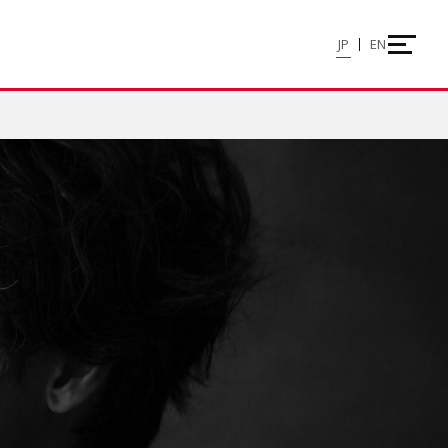
JP
EN