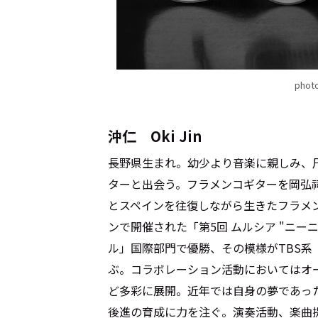
Cocotameとは
About
pho
沖仁 Oki Jin
運営会社
プライバシーポリシー
本
長野県生まれ。幼少より音楽に親しみ、
ターと出会う。フラメンコギターを岡弘
とスペインを往復しながら生きたフラメン
ンで開催された「第5回 ムルシア "ニー
ル」国際部門で優勝、その模様がTBS
ぶ。コラボレーション活動においてはオ
ど多彩に展開。近年では自身の夢であっ
後進の育成に力を注ぐ。演奏活動、楽曲