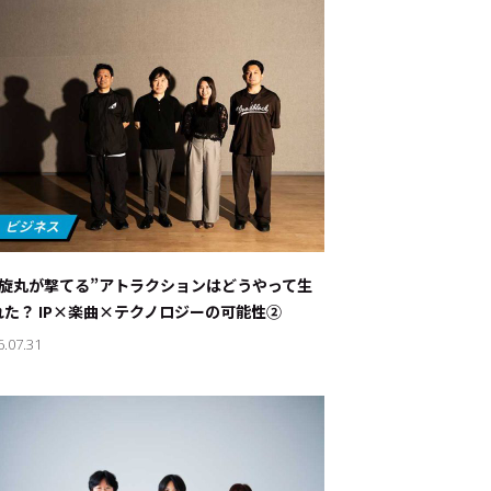
螺旋丸が撃てる”アトラクションはどうやって生
れた？ IP×楽曲×テクノロジーの可能性②
6.07.31