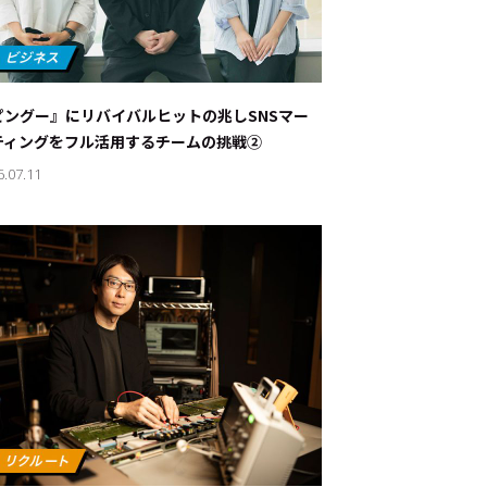
ピングー』にリバイバルヒットの兆し――SNSマー
ティングをフル活用するチームの挑戦②
6.07.11
ド：
メ業界のちょっといい話