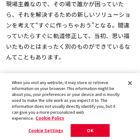
現場主義なので、その場で誰かが困っていた
ら、それを解決するための新しいソリューショ
ンを考えて“すぐに作っちゃおう”となる。間違
っていたらすぐに軌道修正して、当初、思い描
いたものとはまったく別のものができているな
んてこともあります。
エンタテインメントに対して、これだけの熱量
When you visit any website, it may store or retrieve
information on your browser. This information might be
と現場の知見を持っている人たちとの出会いは
about you, your preferences or your device and is mostly
used to make the site work as you expect it to. The
衝撃的なものでした。「こういう価値観もある
information does not usually directly identify you, but it
んだな」とすごく新鮮に感じたのを覚えていま
can give you a more personalized web
experience.
Cookie Policy
す。
Cookie Settings
OK