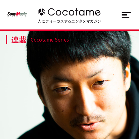
JP
EN
人にフォーカスするエンタメマガジン
連載
トップ
Top
Cocotame Series
記事一覧
Articles
連載一覧
Series
Cocotameとは
About