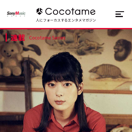
JP
EN
人にフォーカスするエンタメマガジン
連載
トップ
Top
Cocotame Series
記事一覧
Articles
連載一覧
Series
Cocotameとは
About