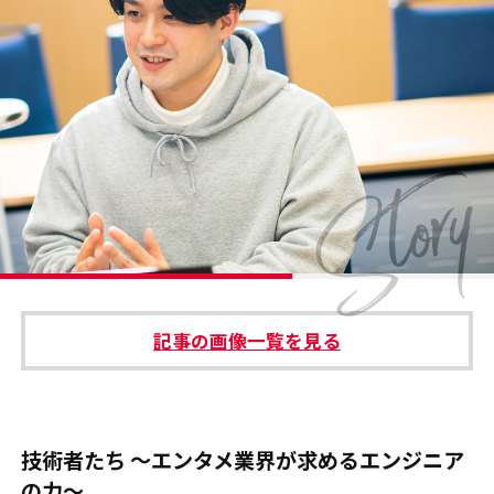
#エンタメ業界のちょっといい話
#サステナブルな取り組み
#スタッフが語る
#リクルート
運営会社
プライバシーポリシー
記事の画像一覧を見る
本サイトご利用にあたって
Cookie Settings
お問い合わせ
技術者たち ～エンタメ業界が求めるエンジニア
の力～