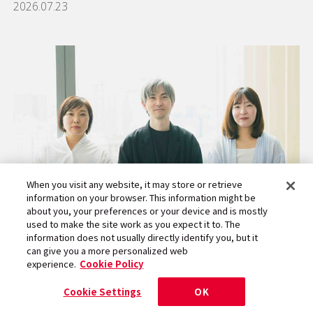
2026.07.23
When you visit any website, it may store or retrieve
ソニーミュージックグル
information on your browser. This information might be
about you, your preferences or your device and is mostly
ープ採用情報
used to make the site work as you expect it to. The
information does not usually directly identify you, but it
can give you a more personalized web
experience.
Cookie Policy
『ピングー』にリバイバルヒットの兆し――SNSマ
Cookie Settings
OK
ーケティングをフル活用するチームの挑戦②