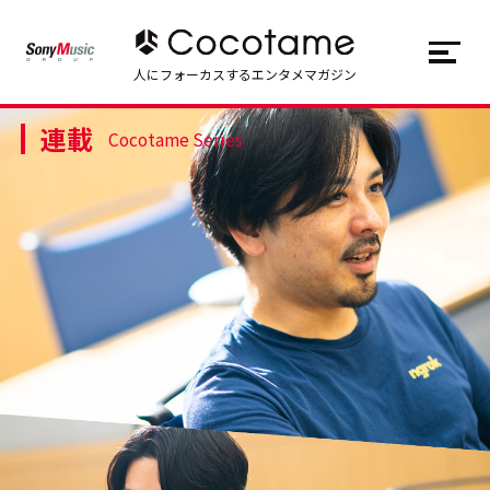
JP
EN
人にフォーカスするエンタメマガジン
連載
トップ
Top
Cocotame Series
記事一覧
Articles
連載一覧
Series
Cocotameとは
About