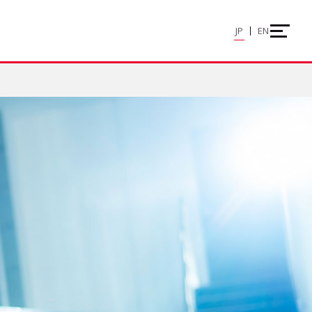
JP
EN