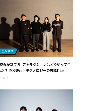
螺旋丸が撃てる”アトラクションはどうやって生
れた？ IP×楽曲×テクノロジーの可能性②
6.07.31