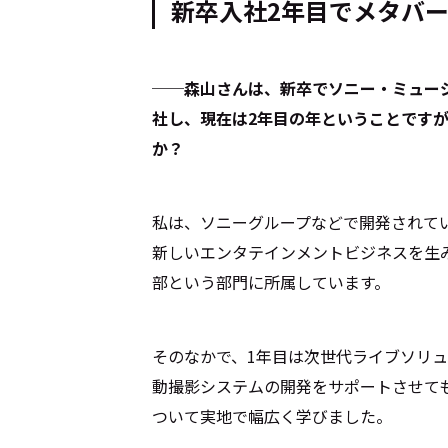
新卒入社2年目でメタバ
Cocotameとは
About
──森山さんは、新卒でソニー・ミュー
社し、現在は2年目の年ということです
か？
運営会社
プライバシーポリシー
本
私は、ソニーグループなどで開発されて
新しいエンタテインメントビジネスを生み出
部という部門に所属しています。
そのなかで、1年目は次世代ライブソリ
動撮影システムの開発をサポートさせて
ついて実地で幅広く学びました。