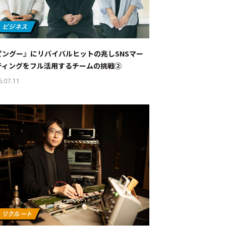
ピングー』にリバイバルヒットの兆し――SNSマー
ティングをフル活用するチームの挑戦②
6.07.11
ド：
メ業界のちょっといい話