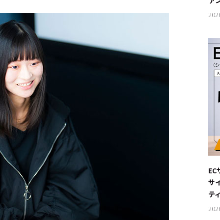
ァ
202
E
サ
テ
202