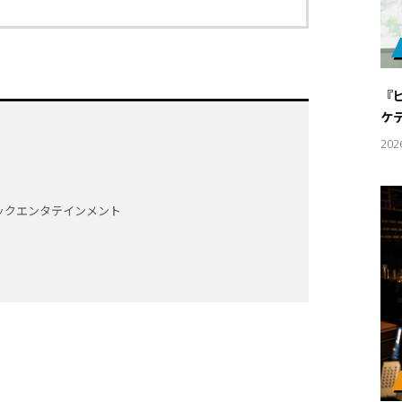
『
ケ
202
ックエンタテインメント
キーワー
#エンタ