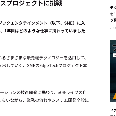
ースプロジェクトに挑戦
#サステ
テ
を
#リクル
う
ジックエンタテインメント（以下、SME）に入
202
が、1年目はどのような仕事に携わっていました
サイトご利用にあたって
お問い合わせ
Cookie Settings
いるさまざまな最先端テクノロジーを活用して、
していく、SMEのEdgeTechプロジェクト本
ューションの技術開発に携わり、音楽ライブの自
もらいながら、業務の流れやシステム開発全般に
フ