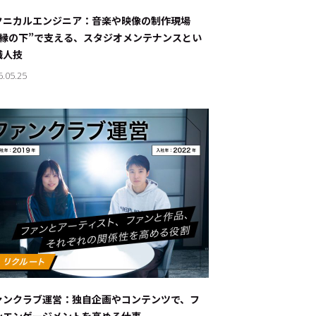
ナブルな取り組み
#スタッフが語る
クニカルエンジニア：音楽や映像の制作現場
“縁の下”で支える、スタジオメンテナンスとい
ート
職人技
6.05.25
JP
EN
ァンクラブ運営：独自企画やコンテンツで、フ