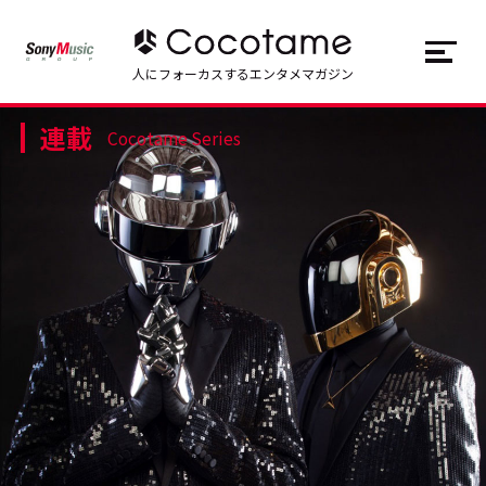
JP
EN
人にフォーカスするエンタメマガジン
連載
トップ
Top
Cocotame Series
記事一覧
Articles
連載一覧
Series
Cocotameとは
About