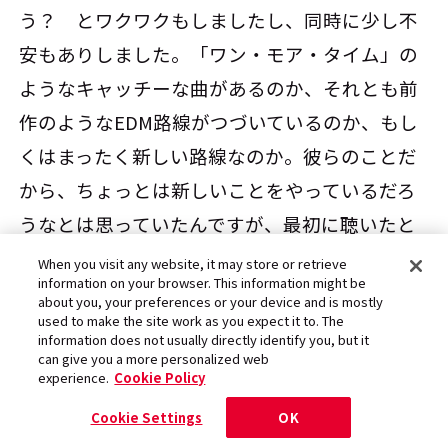
う？ とワクワクもしましたし、同時に少し不
安もありしました。「ワン・モア・タイム」の
ようなキャッチーな曲があるのか、それとも前
作のようなEDM路線がつづいているのか、もし
くはまったく新しい路線なのか。彼らのことだ
から、ちょっとは新しいことをやっているだろ
うなとは思っていたんですが、最初に聴いたと
きの率直な感想は“衝撃”でしたね。
When you visit any website, it may store or retrieve
information on your browser. This information might be
about you, your preferences or your device and is mostly
used to make the site work as you expect it to. The
──どのような衝撃でしたか？
information does not usually directly identify you, but it
can give you a more personalized web
experience.
Cookie Policy
まず初めに、これは玄人受けするアルバムだろ
Cookie Settings
OK
うと思いました。どんなにハードコアになって