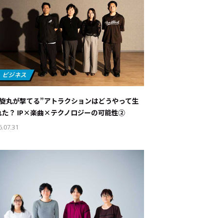
螺旋丸が撃てる”アトラクションはどうやって生
れた？ IP×楽曲×テクノロジーの可能性②
6.07.31