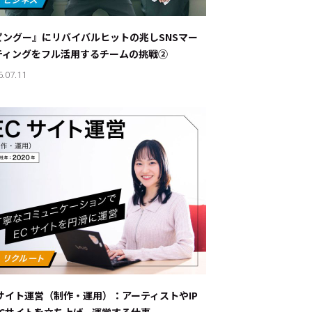
ナブルな取り組み
#スタッフが語る
ピングー』にリバイバルヒットの兆し――SNSマー
ート
ティングをフル活用するチームの挑戦②
6.07.11
JP
EN
Cサイト運営（制作・運用）：アーティストやIP