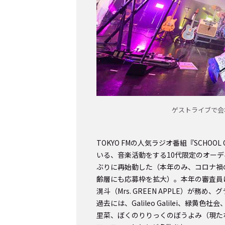
ゲストライブで会
TOKYO FMの人気ラジオ番組『SCHOO
いる、音楽活動をする10代限定のオーディ
ぶりに再始動した（本年のみ、コロナ禍の影
齢層にも応募枠を拡大）。本年の審査員
滉斗（Mrs. GREEN APPLE）が務
過去には、Galileo Galilei、緑黄色社会、
里菜、ぼくのりりっくのぼうよみ（現たな