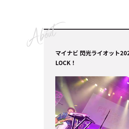
Cocotameとは
About
マイナビ 閃光ライオット2023 p
運営会社
プライバシーポリシー
本
LOCK！