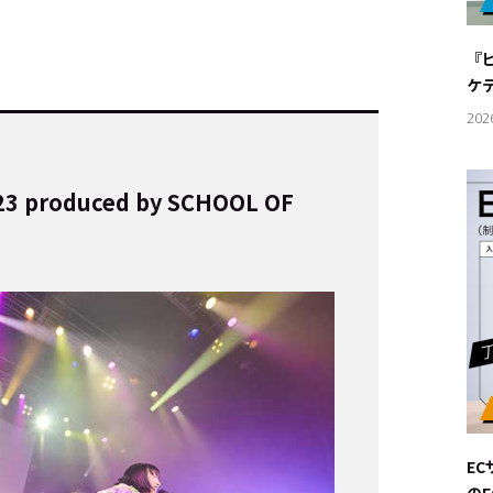
#サステ
『
#リクル
ケ
202
roduced by SCHOOL OF
サイトご利用にあたって
お問い合わせ
Cookie Settings
E