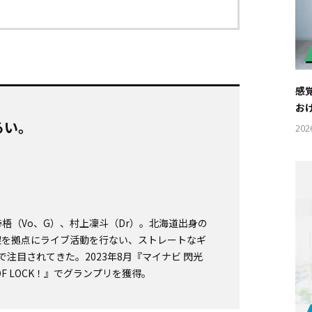
感
お
るい。
202
拳梧（Vo、G）、村上凜斗（Dr）。北海道出身の
キーワー
札幌を拠点にライブ活動を行ない、ストレートなギ
注目されてきた。2023年8月『マイナビ 閃光
OOL OF LOCK！』でグランプリを獲得。
#エンタ