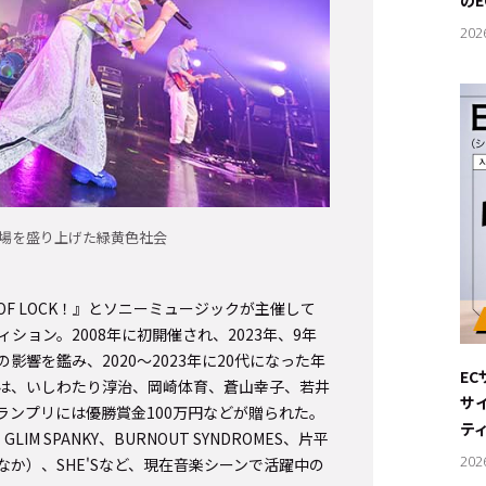
の
202
場を盛り上げた緑黄色社会
L OF LOCK！』とソニーミュージックが主催して
ション。2008年に初開催され、2023年、9年
響を鑑み、2020～2023年に20代になった年
E
は、いしわたり淳治、岡崎体育、蒼山幸子、若井
サ
め、グランプリには優勝賞金100万円などが贈られた。
テ
GLIM SPANKY、BURNOUT SYNDROMES、片平
202
か）、SHE'Sなど、現在音楽シーンで活躍中の