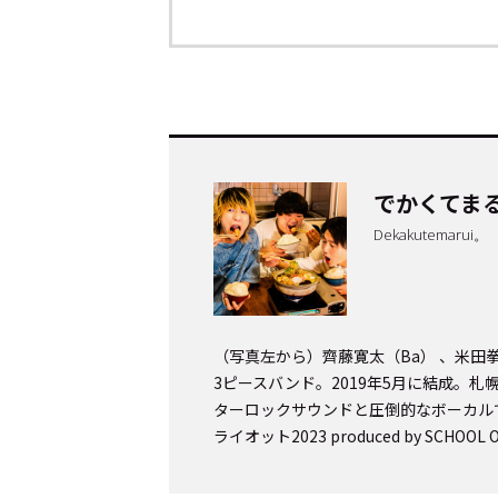
でかくてま
Dekakutemarui。
トップ
Top
（写真左から）齊藤寛太（Ba） 、米田
3ピースバンド。2019年5月に結成。
記事一覧
Articles
ターロックサウンドと圧倒的なボーカルで
ライオット2023 produced by SCH
連載一覧
Series