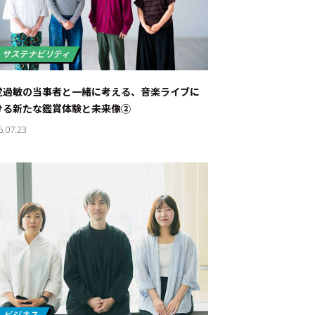
覚過敏の当事者と一緒に考える、音楽ライブに
ける新たな鑑賞体験と未来像②
6.07.23
ド：
メ業界のちょっといい話