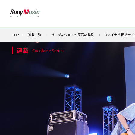
TOP
連載一覧
オーディション～原石の発見
『マイナビ 閃光ラ
連載
Cocotame Series