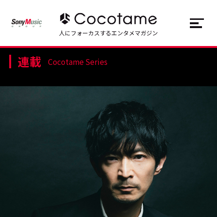
JP
EN
人にフォーカスするエンタメマガジン
連載
トップ
Top
Cocotame Series
記事一覧
Articles
連載一覧
Series
Cocotameとは
About