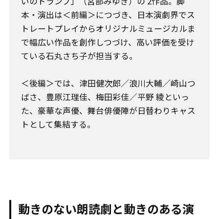
いのトランプ」（宮部みゆき）の 2作品。脚
本・演出は＜前編＞につづき、日本演劇界でス
トレートプレイからオリジナルミュージカルま
で幅広い作品を創作しつづけ、高い評価を受け
ている石丸さち子が担当する。
＜後編＞では、津田健次郎／浪川大輔／崎山つ
ばさ、豊原江理佳、梅田彩佳／平野 綾といっ
た、豪華な声優、舞台俳優陣が日替わりキャス
トとして集結する。
動きのない朗読劇と動きのある演