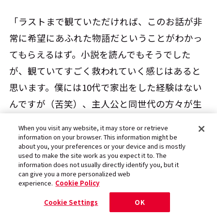
「ラストまで観ていただければ、このお話が非
常に希望にあふれた物語だということがわかっ
てもらえるはず。小説を読んでもそうでした
が、観ていてすごく救われていく感じはあると
思います。僕には10代で家出をした経験はない
んですが（苦笑）、主人公と同世代の方々が生
きづらさを感じ、道を踏み誤ってしまう事件が
When you visit any website, it may store or retrieve
多い今、非常に刺さるメッセージも込められて
information on your browser. This information might be
about you, your preferences or your device and is mostly
いる気がします」
used to make the site work as you expect it to. The
information does not usually directly identify you, but it
can give you a more personalized web
experience.
Cookie Policy
この「ユーレイ」は、ピアノの生演奏とのコラ
Cookie Settings
OK
ボレーションによって、朗読劇に「リーディン