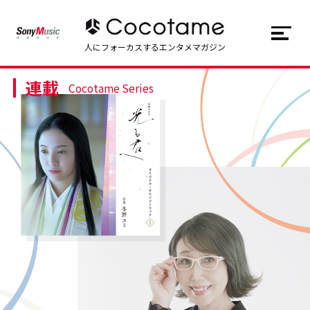
JP
EN
人にフォーカスするエンタメマガジン
連載
トップ
Top
Cocotame Series
記事一覧
Articles
連載一覧
Series
Cocotameとは
About