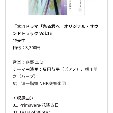
『大河ドラマ「光る君へ」オリジナル・サウ
ンドトラック Vol.1』
発売中
価格：3,300円
音楽：冬野 ユミ
テーマ曲演奏：反田恭平（ピアノ）、朝川朋
之（ハープ）
広上淳一指揮 NHK交響楽団
＜収録曲＞
01. Primavera-花降る日
02. Tears of Winter