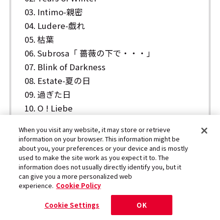
03. Intimo-親密
04. Ludere-戯れ
05. 枯葉
06. Subrosa「 薔薇の下で・・・」
07. Blink of Darkness
08. Estate-夏の日
09. 過ぎた日
10. O ! Liebe
11. 遠い空
When you visit any website, it may store or retrieve
12. Saudade
information on your browser. This information might be
13. Crescent Moon
about you, your preferences or your device and is mostly
used to make the site work as you expect it to. The
14. MAGUWAI
information does not usually directly identify you, but it
15. Topaz
can give you a more personalized web
experience.
Cookie Policy
16. SYLPHY-風の精
17. Bird on the Wing
Cookie Settings
OK
18. MELON san