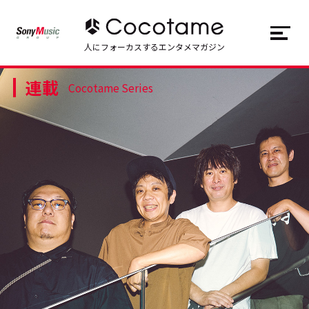
JP
EN
人にフォーカスするエンタメマガジン
連載
トップ
Top
Cocotame Series
記事一覧
Articles
連載一覧
Series
Cocotameとは
About