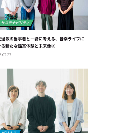
覚過敏の当事者と一緒に考える、音楽ライブに
ける新たな鑑賞体験と未来像②
6.07.23
ド：
メ業界のちょっといい話