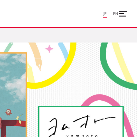
JP
EN