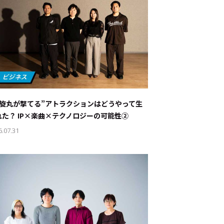
螺旋丸が撃てる”アトラクションはどうやって生
れた？ IP×楽曲×テクノロジーの可能性②
6.07.31