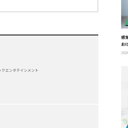
感
お
202
ックエンタテインメント
キーワー
#エンタ