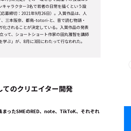
インキャラクター3名で若者の日常を描くという設
（応募締切：2021年9月26日）。入賞作品は、人
ダイ、三本阪奈、都鳥-totori-と、音で読む物語・
ガ化されることが決定している。入賞作品の発表
先立って、ショートショート作家の田丸雅智を講師
を学ぶ」が、8月に3回にわたって行なわれた。
してのクリエイター開発
ったSMEのRED、note、TikToK、それぞれ