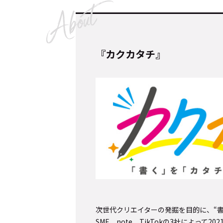
『カクカタチ』
次世代クリエイターの発掘を目的に、“書
SME、note、TikTokの3社によっ