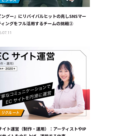
ナブルな取り組み
#スタッフが語る
ピングー』にリバイバルヒットの兆し――SNSマー
ート
ティングをフル活用するチームの挑戦②
6.07.11
JP
EN
Cサイト運営（制作・運用）：アーティストやIP