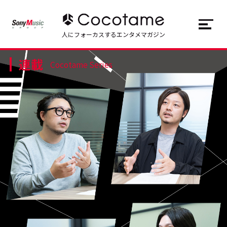
JP
EN
人にフォーカスするエンタメマガジン
連載
トップ
Top
Cocotame Series
記事一覧
Articles
連載一覧
Series
Cocotameとは
About